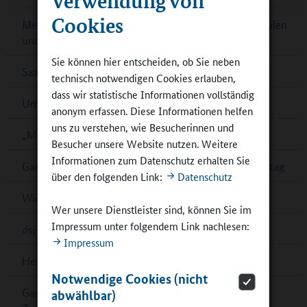
Cookies
Mecklenburg-Vorpommern: Kontaktbörsen für Schulen
und Partner
Sie können hier entscheiden, ob Sie neben
Saarländischer Ernährungspreis – jetzt bewerben!
technisch notwendigen Cookies erlauben,
dass wir statistische Informationen vollständig
Umfrage zur Schulverpflegung in Cottbus
anonym erfassen. Diese Informationen helfen
uns zu verstehen, wie Besucherinnen und
„Mein Bildungsraum“ in Ganztagsschulen
Besucher unsere Website nutzen. Weitere
Informationen zum Datenschutz erhalten Sie
Ganztagsschulverband: Demokratiebildung im Ganztag
über den folgenden Link:
Datenschutz
Wiener „Wasserschulen“
Wer unsere Dienstleister sind, können Sie im
Impressum unter folgendem Link nachlesen:
dsj-Bewegungskampagne MOVE wird fortgesetzt
Impressum
Hessen: Musikalische Bildung in Ober-Ramstadt
Notwendige Cookies (nicht
Ganztagskongress zu multiprofessioneller
abwählbar)