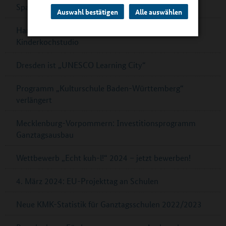
Spannende Physik im DLR_School_Lab
Auswahl bestätigen
Alle auswählen
Hamburg: Mehr Platz, schöne Räume und ein
Kinderkochstudio
Dresden ist „UNESCO Learning City“
Programm „Kulturschule Baden-Württemberg“
verlängert
Mecklenburg-Vorpommern: Investitionsprogramm
Ganztagsausbau
Wettbewerb „Echt kuh-l!“ 2024 – jetzt bewerben!
4. März 2024: EU-Projekttag an Schulen
Neue KMK-Statistik für Ganztagsschulen 2022/2023