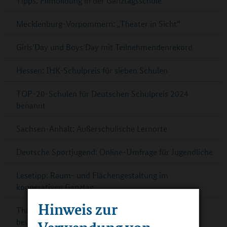
Tipps: Filmbildung in der Ganztagsschule
Mecklenburg-Vorpommern: „Theater in Sicht“
Girls’Day und Boys’Day mit Teilnehmendenrekord
Hessen: IHK-Schulpreis für sieben Schulen
TOP-20-Schulen für Deutschen Schulpreis 2024
benannt
Sachsen-Anhalt: Außerschulische Lernorte
Deutsche Sportjugend: Online-Umfrage für Jugendliche
Lesetipp: Raum- und Flächengestaltung im
kooperativen Ganztag
Hinweis zur
Thüringen: Preis für Schulbibliotheken – jetzt noch
bewerben!
Verwendung von