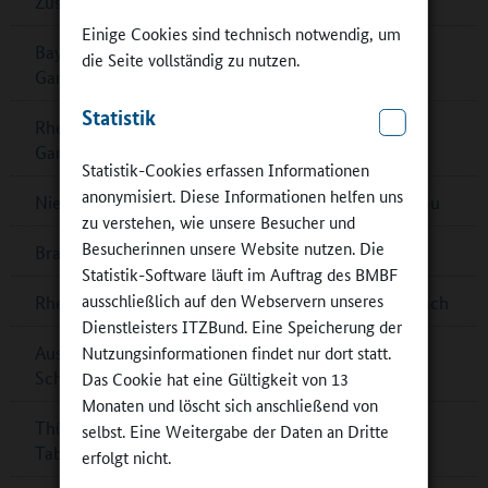
Zusammenarbeit in Berlin
Einige Cookies sind technisch notwendig, um
Bayern: Pädagogische Fachkräfte für
die Seite vollständig zu nutzen.
Ganztagsbetreuung
Statistik
Rheinland-Pfalz: Musikalisches Zusammenspiel im
Ganztag
Statistik-Cookies erfassen Informationen
anonymisiert. Diese Informationen helfen uns
Niedersachsen: Förderrichtlinie zum Ganztagsausbau
zu verstehen, wie unsere Besucher und
Besucherinnen unsere Website nutzen. Die
Brandenburg: Multifunktionsgebäude für Zeuthen
Statistik-Software läuft im Auftrag des BMBF
ausschließlich auf den Webservern unseres
Rheinland-Pfalz: G8-Ganztagsgymnasium in Dernbach
Dienstleisters ITZBund. Eine Speicherung der
Nutzungsinformationen findet nur dort statt.
Ausschreibung „denkmal aktiv – Kulturerbe macht
Schule‟
Das Cookie hat eine Gültigkeit von 13
Monaten und löscht sich anschließend von
Thüringen: „Goldener Teller“ für Schulessen in Bad
selbst. Eine Weitergabe der Daten an Dritte
Tabarz
erfolgt nicht.