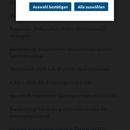
Kinderkochstudio
Auswahl bestätigen
Alle auswählen
Dresden ist „UNESCO Learning City“
Programm „Kulturschule Baden-Württemberg“
verlängert
Mecklenburg-Vorpommern: Investitionsprogramm
Ganztagsausbau
Wettbewerb „Echt kuh-l!“ 2024 – jetzt bewerben!
4. März 2024: EU-Projekttag an Schulen
Neue KMK-Statistik für Ganztagsschulen 2022/2023
Brandenburg: Förderprogramm zum Ausbau der
Ganztagsbetreuung
Sachsen: Kooperation Schule & Theater (KOST)