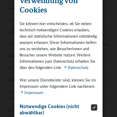
Cookies
Saarländischer Ernährungspreis – jetzt bewerben!
Umfrage zur Schulverpflegung in Cottbus
Sie können hier entscheiden, ob Sie neben
technisch notwendigen Cookies erlauben,
„Mein Bildungsraum“ in Ganztagsschulen
dass wir statistische Informationen vollständig
anonym erfassen. Diese Informationen helfen
Ganztagsschulverband: Demokratiebildung im Ganztag
uns zu verstehen, wie Besucherinnen und
Besucher unsere Website nutzen. Weitere
Wiener „Wasserschulen“
Informationen zum Datenschutz erhalten Sie
über den folgenden Link:
Datenschutz
dsj-Bewegungskampagne MOVE wird fortgesetzt
Wer unsere Dienstleister sind, können Sie im
Hessen: Musikalische Bildung in Ober-Ramstadt
Impressum unter folgendem Link nachlesen:
Ganztagskongress zu multiprofessioneller
Impressum
Zusammenarbeit in Berlin
Notwendige Cookies (nicht
Bayern: Pädagogische Fachkräfte für
abwählbar)
Ganztagsbetreuung