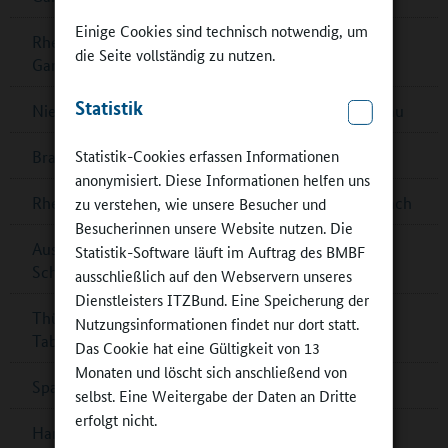
Einige Cookies sind technisch notwendig, um
Rheinland-Pfalz: Musikalisches Zusammenspiel im
die Seite vollständig zu nutzen.
Ganztag
Statistik
Niedersachsen: Förderrichtlinie zum Ganztagsausbau
Statistik-Cookies erfassen Informationen
Brandenburg: Multifunktionsgebäude für Zeuthen
anonymisiert. Diese Informationen helfen uns
Rheinland-Pfalz: G8-Ganztagsgymnasium in Dernbach
zu verstehen, wie unsere Besucher und
Besucherinnen unsere Website nutzen. Die
Ausschreibung „denkmal aktiv – Kulturerbe macht
Statistik-Software läuft im Auftrag des BMBF
Schule‟
ausschließlich auf den Webservern unseres
Dienstleisters ITZBund. Eine Speicherung der
Thüringen: „Goldener Teller“ für Schulessen in Bad
Nutzungsinformationen findet nur dort statt.
Tabarz
Das Cookie hat eine Gültigkeit von 13
Monaten und löscht sich anschließend von
Spannende Physik im DLR_School_Lab
selbst. Eine Weitergabe der Daten an Dritte
erfolgt nicht.
Hamburg: Mehr Platz, schöne Räume und ein