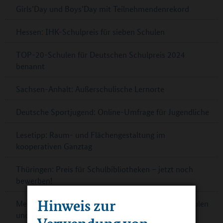
Girls’Day und Boys’Day mit Teilnehmendenrekord
Hessen: IHK-Schulpreis für sieben Schulen
TOP-20-Schulen für Deutschen Schulpreis 2024
benannt
Sachsen-Anhalt: Außerschulische Lernorte
Deutsche Sportjugend: Online-Umfrage für Jugendliche
Lesetipp: Raum- und Flächengestaltung im
kooperativen Ganztag
Thüringen: Preis für Schulbibliotheken – jetzt noch
bewerben!
Hinweis zur
Mecklenburg-Vorpommern: Kontaktbörsen für Schulen
und Partner
Verwendung von