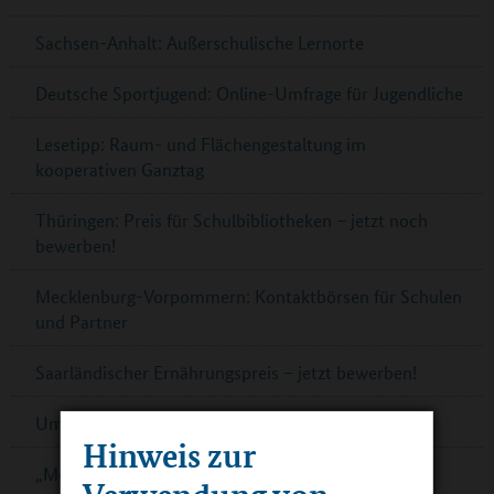
Sachsen-Anhalt: Außerschulische Lernorte
Deutsche Sportjugend: Online-Umfrage für Jugendliche
Lesetipp: Raum- und Flächengestaltung im
kooperativen Ganztag
Thüringen: Preis für Schulbibliotheken – jetzt noch
bewerben!
Mecklenburg-Vorpommern: Kontaktbörsen für Schulen
und Partner
Saarländischer Ernährungspreis – jetzt bewerben!
Umfrage zur Schulverpflegung in Cottbus
Hinweis zur
„Mein Bildungsraum“ in Ganztagsschulen
Verwendung von