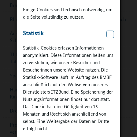
Brandenburg: Multifunktionsgebäude für Zeuthen
Einige Cookies sind technisch notwendig, um
die Seite vollständig zu nutzen.
Rheinland-Pfalz: G8-Ganztagsgymnasium in Dernbach
Statistik
Ausschreibung „denkmal aktiv – Kulturerbe macht
Schule‟
Statistik-Cookies erfassen Informationen
Thüringen: „Goldener Teller“ für Schulessen in Bad
anonymisiert. Diese Informationen helfen uns
Tabarz
zu verstehen, wie unsere Besucher und
Besucherinnen unsere Website nutzen. Die
Spannende Physik im DLR_School_Lab
Statistik-Software läuft im Auftrag des BMBF
ausschließlich auf den Webservern unseres
Hamburg: Mehr Platz, schöne Räume und ein
Dienstleisters ITZBund. Eine Speicherung der
Kinderkochstudio
Nutzungsinformationen findet nur dort statt.
Das Cookie hat eine Gültigkeit von 13
Dresden ist „UNESCO Learning City“
Monaten und löscht sich anschließend von
selbst. Eine Weitergabe der Daten an Dritte
Programm „Kulturschule Baden-Württemberg“
erfolgt nicht.
verlängert