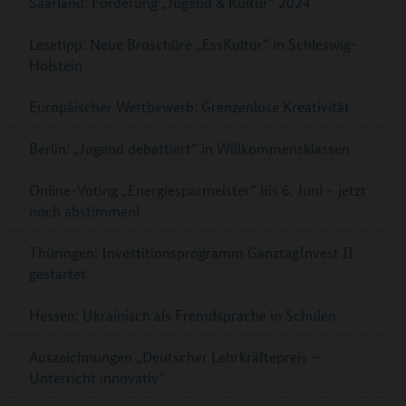
Saarland: Förderung „Jugend & Kultur“ 2024
Lesetipp: Neue Broschüre „EssKultur“ in Schleswig-
Holstein
Europäischer Wettbewerb: Grenzenlose Kreativität
Berlin: „Jugend debattiert“ in Willkommensklassen
Online-Voting „Energiesparmeister“ bis 6. Juni – jetzt
noch abstimmen!
Thüringen: Investitionsprogramm GanztagInvest II
gestartet
Hessen: Ukrainisch als Fremdsprache in Schulen
Auszeichnungen „Deutscher Lehrkräftepreis –
Unterricht innovativ“