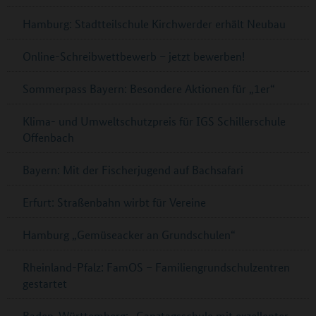
Hamburg: Stadtteilschule Kirchwerder erhält Neubau
Online-Schreibwettbewerb – jetzt bewerben!
Sommerpass Bayern: Besondere Aktionen für „1er“
Klima- und Umweltschutzpreis für IGS Schillerschule
Offenbach
Bayern: Mit der Fischerjugend auf Bachsafari
Erfurt: Straßenbahn wirbt für Vereine
Hamburg „Gemüseacker an Grundschulen“
Rheinland-Pfalz: FamOS – Familiengrundschulzentren
gestartet
Baden-Württemberg: „Ganztagsschule mit exzellenter