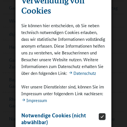
Cookies
Ganztagsschulverband: Demokratiebildung im Ganztag
Wiener „Wasserschulen“
Sie können hier entscheiden, ob Sie neben
technisch notwendigen Cookies erlauben,
dsj-Bewegungskampagne MOVE wird fortgesetzt
dass wir statistische Informationen vollständig
anonym erfassen. Diese Informationen helfen
Hessen: Musikalische Bildung in Ober-Ramstadt
uns zu verstehen, wie Besucherinnen und
Besucher unsere Website nutzen. Weitere
Ganztagskongress zu multiprofessioneller
Informationen zum Datenschutz erhalten Sie
Zusammenarbeit in Berlin
über den folgenden Link:
Datenschutz
Bayern: Pädagogische Fachkräfte für
Ganztagsbetreuung
Wer unsere Dienstleister sind, können Sie im
Impressum unter folgendem Link nachlesen:
Rheinland-Pfalz: Musikalisches Zusammenspiel im
Impressum
Ganztag
Notwendige Cookies (nicht
Niedersachsen: Förderrichtlinie zum Ganztagsausbau
abwählbar)