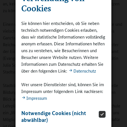
an, kein oder zu wenig Geld für derartige Kooperationen nutzen
Cookies
zu können.
Sie können hier entscheiden, ob Sie neben
Einen
weiteren Höhepunkt des Kongresses
bot die angeregte und
technisch notwendigen Cookies erlauben,
vielschichtige Podiumsdiskussion unter dem Titel „Quo vadis
dass wir statistische Informationen vollständig
Ganztag“. Eva Reiter, Ruth Johnke, Schulleiterin der Adolf-
anonym erfassen. Diese Informationen helfen
Reichwein-Schule Nürnberg, sowie Helmut Klemm, Schulleiter
uns zu verstehen, wie Besucherinnen und
der Eichendorffschule Erlangen, diskutierten mit Barbara Klamt
Besucher unsere Website nutzen. Weitere
(Evangelische Jugendsozialarbeit ejsa), der Münchner Stadträtin
Informationen zum Datenschutz erhalten Sie
Julia Schönfeld-Knorr (SPD) und Hannah Mader von der
über den folgenden Link:
Datenschutz
Stadtschülerinnenvertretung München.
Wer unsere Dienstleister sind, können Sie im
Stadträtin Julia Schönfeld-Knorr gab sich überzeugt: „Kulturelle
Impressum unter folgendem Link nachlesen:
Bildung ermöglicht für Schülerinnen und Schüler den anderen
Impressum
Blick auf die Dinge, auch jenseits der Vorgaben aus den
Lehrplänen.“ Schülerin Hannah Hader wünschte sich, dass Schule
Notwendige Cookies (nicht
ein „Wohlfühlort“ sein sollte: „Dazu gehört auch, dass es für uns
abwählbar)
Möglichkeiten gibt, uns einfach mal zurückzuziehen. Auch dafür
ist Ganztag gut.“ Schulleiter Helmut Klemm betonte: „Wir