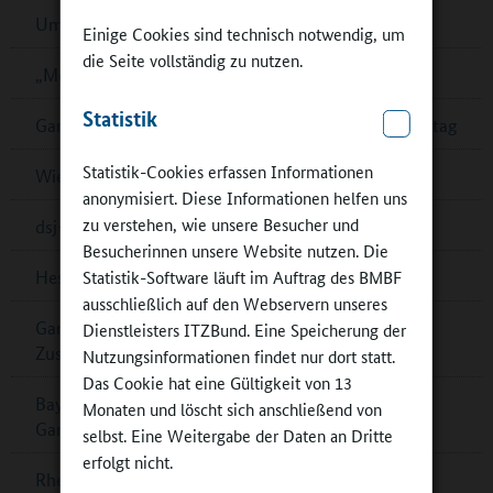
Umfrage zur Schulverpflegung in Cottbus
Einige Cookies sind technisch notwendig, um
die Seite vollständig zu nutzen.
„Mein Bildungsraum“ in Ganztagsschulen
Statistik
Ganztagsschulverband: Demokratiebildung im Ganztag
Statistik-Cookies erfassen Informationen
Wiener „Wasserschulen“
anonymisiert. Diese Informationen helfen uns
zu verstehen, wie unsere Besucher und
dsj-Bewegungskampagne MOVE wird fortgesetzt
Besucherinnen unsere Website nutzen. Die
Statistik-Software läuft im Auftrag des BMBF
Hessen: Musikalische Bildung in Ober-Ramstadt
ausschließlich auf den Webservern unseres
Ganztagskongress zu multiprofessioneller
Dienstleisters ITZBund. Eine Speicherung der
Zusammenarbeit in Berlin
Nutzungsinformationen findet nur dort statt.
Das Cookie hat eine Gültigkeit von 13
Bayern: Pädagogische Fachkräfte für
Monaten und löscht sich anschließend von
Ganztagsbetreuung
selbst. Eine Weitergabe der Daten an Dritte
erfolgt nicht.
Rheinland-Pfalz: Musikalisches Zusammenspiel im