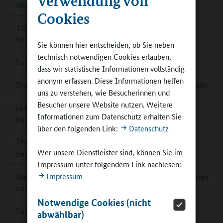
Hessen: IHK-Schulpreis für sieben Schulen
Cookies
TOP-20-Schulen für Deutschen Schulpreis 2024
benannt
Sie können hier entscheiden, ob Sie neben
technisch notwendigen Cookies erlauben,
Sachsen-Anhalt: Außerschulische Lernorte
dass wir statistische Informationen vollständig
anonym erfassen. Diese Informationen helfen
Deutsche Sportjugend: Online-Umfrage für Jugendliche
uns zu verstehen, wie Besucherinnen und
Besucher unsere Website nutzen. Weitere
Lesetipp: Raum- und Flächengestaltung im
Informationen zum Datenschutz erhalten Sie
kooperativen Ganztag
über den folgenden Link:
Datenschutz
Thüringen: Preis für Schulbibliotheken – jetzt noch
Wer unsere Dienstleister sind, können Sie im
bewerben!
Impressum unter folgendem Link nachlesen:
Impressum
Mecklenburg-Vorpommern: Kontaktbörsen für Schulen
und Partner
Notwendige Cookies (nicht
Saarländischer Ernährungspreis – jetzt bewerben!
abwählbar)