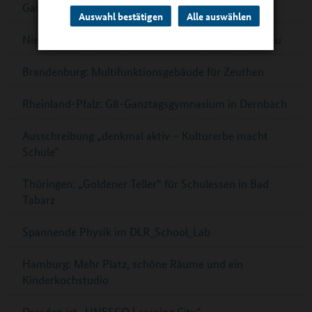
Ganztag
Auswahl bestätigen
Alle auswählen
Niedersachsen: Förderrichtlinie zum Ganztagsausbau
Brandenburg: Multifunktionsgebäude für Zeuthen
Rheinland-Pfalz: G8-Ganztagsgymnasium in Dernbach
Ausschreibung „denkmal aktiv – Kulturerbe macht
Schule‟
Thüringen: „Goldener Teller“ für Schulessen in Bad
Tabarz
Spannende Physik im DLR_School_Lab
Hamburg: Mehr Platz, schöne Räume und ein
Kinderkochstudio
Dresden ist „UNESCO Learning City“