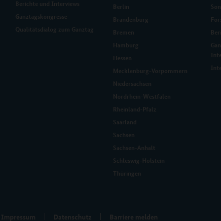
Berichte und Interviews
Berlin
Son
Ganztagskongresse
Brandenburg
For
Qualitätsdialog zum Ganztag
Bremen
Ber
Hamburg
Gan
Int
Hessen
Int
Mecklenburg-Vorpommern
Niedersachsen
Nordrhein-Westfalen
Rheinland-Pfalz
Saarland
Sachsen
Sachsen-Anhalt
Schleswig-Holstein
Thüringen
Impressum
Datenschutz
Barriere melden