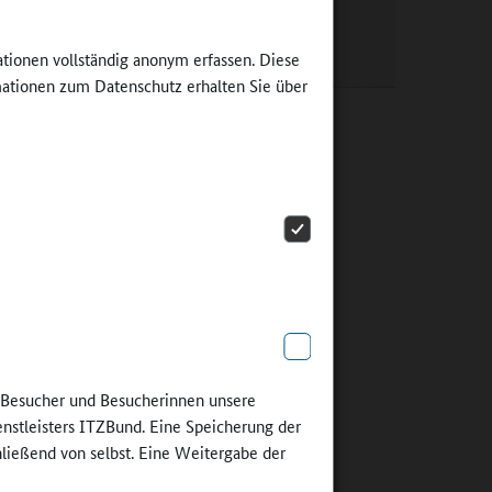
Ganztagsangebote in
Brandenburg
ationen vollständig anonym erfassen. Diese
 Signal
ationen zum Datenschutz erhalten Sie über
ch wünsche
hlzeit in
die
Um die
ssicherung
bbasierte
m
ationalen
l hilft
e Besucher und Besucherinnen unsere
eziehung
enstleisters ITZBund. Eine Speicherung der
ach
hließend von selbst. Eine Weitergabe der
inaus mit