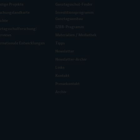
stige Projekte
Ganztagsschul-Finder
schungslandkarte
Investitionsprogramm
Ganztagsausbau
ichte
IZBB-Programm
ztagsschulforschung:
erviews
Materialien / Mediathek
ernationale Entwicklungen
Tipps
Newsletter
Newsletter-Archiv
Links
Kontakt
Pressekontakt
Archiv