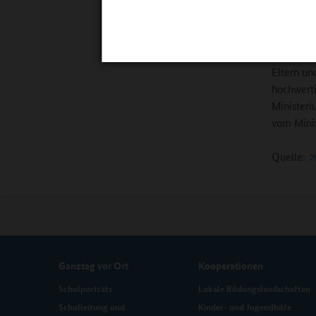
Beratung 
Die Verne
Träger vo
Eltern un
hochwerti
Ministeri
vom Minis
Quelle:
Ganztag vor Ort
Kooperationen
Schulporträts
Lokale Bildungslandschaften
Schulleitung und
Kinder- und Jugendhilfe