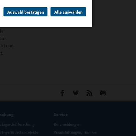
Auswahl bestätigen
Alle auswählen
berät
dagogen,
iv
vom
IV) und
t.
rschung
Service
ztagsschulforschung
Kurzmeldungen
F-geförderte Projekte
Veranstaltungen, Termine