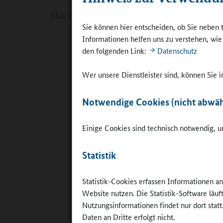
Thüringen
Bildungsm
Sie können hier entscheiden, ob Sie neben 
nahrhafte
Informationen helfen uns zu verstehen, wi
und ermög
den folgenden Link:
Datenschutz
mir, dass
der Schul
Wer unsere Dienstleister sind, können Sie
Das Progr
Verpflegu
Notwendige Cookies (nicht abwäh
Schulen b
der Schul
Einige Cookies sind technisch notwendig, um
Plattform
Bundesmin
Aktionspl
Statistik
Katja Sau
Statistik-Cookies erfassen Informationen a
bei der B
Website nutzen. Die Statistik-Software läu
der Schul
Nutzungsinformationen findet nur dort statt
möglich. 
Daten an Dritte erfolgt nicht.