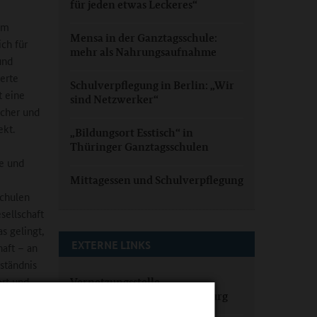
für jeden etwas Leckeres“
em
Mensa in der Ganztagsschule:
ich für
mehr als Nahrungsaufnahme
und
erte
Schulverpflegung in Berlin: „Wir
t eine
sind Netzwerker“
cher und
ekt.
„Bildungsort Esstisch“ in
Thüringer Ganztagsschulen
e und
Mittagessen und Schulverpflegung
Schulen
sellschaft
s gelingt,
EXTERNE LINKS
aft – an
ständnis
ert und
Vernetzungsstelle
Schulverpflegung Brandenburg
itativ zu