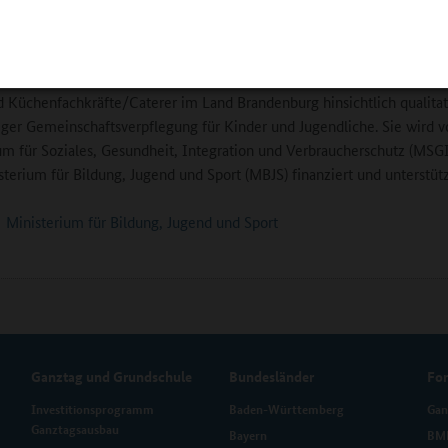
und Online-Fortbildungen.“
tzungsstelle Kita- und Schulverpflegung Brandenburg informiert und 
n Kitas und Schulen, Kita- und Schulleitungen, Pädagoginnen und Pä
d Küchenfachkräfte/Caterer im Land Brandenburg hinsichtlich qualitat
ger Gemeinschaftsverpflegung für Kinder und Jugendliche. Sie wird 
um für Soziales, Gesundheit, Integration und Verbraucherschutz (MSG
terium für Bildung, Jugend und Sport (MBJS) finanziert und unterstütz
Ministerium für Bildung, Jugend und Sport
Ganztag und Grundschule
Bundesländer
Fo
Investitionsprogramm
Baden-Württemberg
Gan
Ganztagsausbau
Bayern
BMB