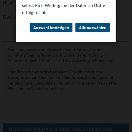
Neue Termine kommen laufend hinzu.
selbst. Eine Weitergabe der Daten an Dritte
erfolgt nicht.
Quelle:
Informationsportal Ökolandbau.de
Auswahl bestätigen
Alle auswählen
Diese und weitere bundesweite Veranstaltungen zur
Schulverpflegung finden Sie auch in unserer Rubrik „
Veranstaltungen / Termine
“ auf www.ganztagsschulen.org!
Hat Ihnen dieser Artikel gefallen? Eine übersichtliche
Kurzinformation über die aktuellen Artikel, Meldungen und
Termine finden Sie zweimal monatlich in unserem Newsletter.
Hier können Sie sich anmelden
.
MEHR ZUM THEMA AUF GANZTAGSSCHULEN.ORG