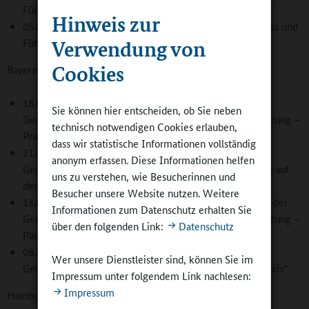
Führung über den Bio-Hof
Hinweis zur
05.06.2019 in Obrigheim mit Zubereitung von Bio-Snacks und
Verwendung von
Führung über den Bio-Hof
Cookies
Bayern
18.03.2019 Weißenstadt „Bio-Essen in der
Sie können hier entscheiden, ob Sie neben
Gemeinschaftsverpflegung für Kinder: Qualität - Umsetzung –
technisch notwendigen Cookies erlauben,
Praxis“
dass wir statistische Informationen vollständig
21.03.2019 Mammendorf „Bio-Essen in der
anonym erfassen. Diese Informationen helfen
Gemeinschaftsverpflegung für Kinder - Vom Händler bis auf
uns zu verstehen, wie Besucherinnen und
den Teller“
Besucher unsere Website nutzen. Weitere
13.05.2019 Marxheim (OT Schweinspoint) „Bio-Essen in der
Informationen zum Datenschutz erhalten Sie
Gemeinschaftsverpflegung für Kinder: Qualität - Umsetzung –
über den folgenden Link:
Datenschutz
Pädagogik“
08.10.2019 Aschaffenburg „Bioessen in der
Wer unsere Dienstleister sind, können Sie im
Gemeinschaftsverpflegung: Qualität – Umsetzung – Praxis“
Impressum unter folgendem Link nachlesen:
Impressum
Hamburg