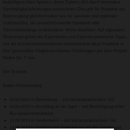
bedarfsgerechten Speisen, deren Zutaten sich durch besondere
Nachhaltigkeitsleistungen auszeichnen. Dies gilt für Produkte aus
Bioerzeugung gleichermaßen wie für saisonale und regionale
Lebensmittel, die umweltschonende Standards oder
Tierschutzbelange in besonderer Weise beachten. Auf regionalen
Workshops geben die Expertinnen und Experten praktische Tipps,
wie die Küchenverantwortlichen kostenneutral diese Produkte in
ihre Speisepläne integrieren können. Erfahrungen aus dem Projekt
finden Sie
hier
.
Die Termine:
Baden-Württemberg
20.03.2019 in Ravensburg – mit küchenpraktischem Teil
03.04.2019 in Kirchberg an der Jagst – mit Besichtigung einer
Bio-Gewürzmanufaktur
11.04.2019 in Heidenheim – mit küchenpraktischem Teil
14.05.2019 in Hohberg mit Zubereitung von Bio-Snacks und