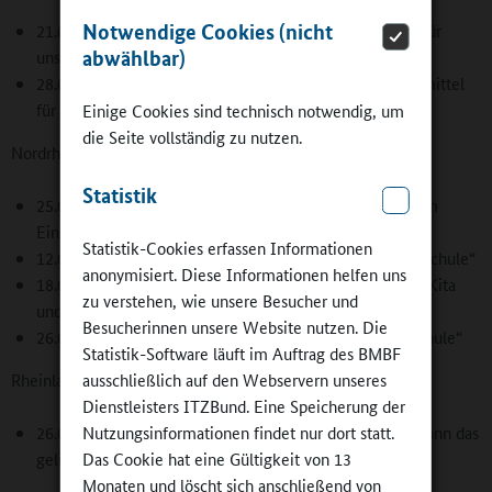
Notwendige Cookies (nicht
21.02.2019 „Ökologisch und vegetarisch kochen – gut für
abwählbar)
unsere Kinder und das Klima“
28.02.2019 „Kaffee und Co - Bio und fair Trade Lebensmittel
für die Pausenverpflegung“
Einige Cookies sind technisch notwendig, um
die Seite vollständig zu nutzen.
Nordrhein-Westfalen
Statistik
25.02.2019 Coesfeld „Verpflegung und Nachhaltigkeit im
Einklang – So funktioniert Bio in Kita und Schule“
Statistik-Cookies erfassen Informationen
12.03.2019 Hilchenbach „Nachhaltig essen in Kita und Schule“
anonymisiert. Diese Informationen helfen uns
18.03.2019 Hagen „Bio kann jeder: Nachhaltig essen in Kita
zu verstehen, wie unsere Besucher und
und Schule“
Besucherinnen unsere Website nutzen. Die
26.03.2019 Ascheberg „Nachhaltig essen in Kita und Schule“
Statistik-Software läuft im Auftrag des BMBF
ausschließlich auf den Webservern unseres
Rheinland-Pfalz
Dienstleisters ITZBund. Eine Speicherung der
Nutzungsinformationen findet nur dort statt.
26.02.2019 Schweich „Nachhaltig essen in Kitas - wie kann das
Das Cookie hat eine Gültigkeit von 13
gelingen?“
Monaten und löscht sich anschließend von