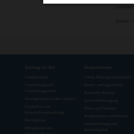
Lehrkräft
Quelle:
Ganztag vor Ort
Kooperationen
Schulporträts
Lokale Bildungslandschaften
Schulleitung und
Kinder- und Jugendhilfe
Schulmanagement
Kulturelle Bildung
Ganztagsschule in den Ländern
Sport und Bewegung
Lernkultur und
Eltern und Familien
Unterrichtsentwicklung
Kooperationen und Partner
Partizipation
Umweltbildung und
Mittagessen und
Nachhaltigkeit
Schulverpflegung