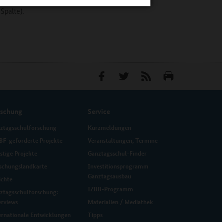
Spalte).
rschung
Service
ztagsschulforschung
Kurzmeldungen
F-geförderte Projekte
Veranstaltungen, Termine
stige Projekte
Ganztagsschul-Finder
schungslandkarte
Investitionsprogramm
Ganztagsausbau
ichte
IZBB-Programm
ztagsschulforschung:
erviews
Materialien / Mediathek
ernationale Entwicklungen
Tipps