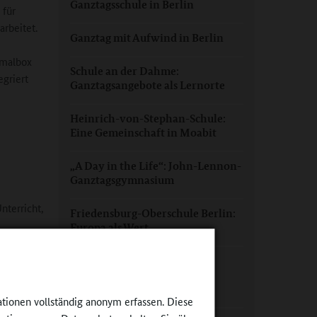
Ganztagsschule in Berlin
 für
arbeitet.
Ganztag mit Aufwind in Berlin
kmalbox
Schule an der Dahme:
egriert
Ganztagsangebote als Lernorte
Heinrich-von-Stephan-Schule:
Eine Gemeinschaft in Moabit
„A Day in the Life“: John-Lennon-
Ganztagsgymnasium
nterricht,
Friedensburg-Oberschule Berlin:
Europa als Wert
Ganztag zwischen
Einfamilienhaus und
ltur und
Großstadtgebrumm
für den
ationen vollständig anonym erfassen. Diese