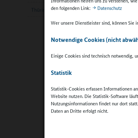
Informationen helfen uns zu verstehen, wi
den folgenden Link:
Datenschutz
Thüringen
Astrid-Sa
werden di
Wer unsere Dienstleister sind, können Sie
Berlin un
zu lesen 
Notwendige Cookies (nicht abwäh
entlang d
nur einfa
Einige Cookies sind technisch notwendig, um
Unterrich
Beteiligte
Statistik
Dr. Klaus
möglichst
Statistik-Cookies erfassen Informationen a
ihre geb
Website nutzen. Die Statistik-Software läu
stellen. 
Nutzungsinformationen findet nur dort statt
nachzuspü
Daten an Dritte erfolgt nicht.
ist. Die 
damit stä
Das Lande