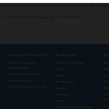
en kostenfrei zum Download zur Verfügung (siehe Link in der rechten 
Senatsverwaltung für Bildung, Jugend und Familie
Ganztag und Grundschule
Bundesländer
Fo
Investitionsprogramm
Baden-Württemberg
Gan
Ganztagsausbau
Bayern
BMB
Berichte und Interviews
Berlin
Son
Ganztagskongresse
Brandenburg
For
Qualitätsdialog zum Ganztag
Bremen
Ber
Hamburg
Gan
Int
Hessen
Int
Mecklenburg-Vorpommern