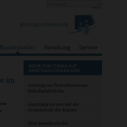
Bundesländer
Forschung
Service
MEHR ZUM THEMA AUF
GANZTAGSSCHULEN.ORG
e im
Ganztags im Technikmuseum:
kids.digilab.berlin
erer
Ganztägig Lernen mit der
Grundschule der Künste
ür
Eine demokratische