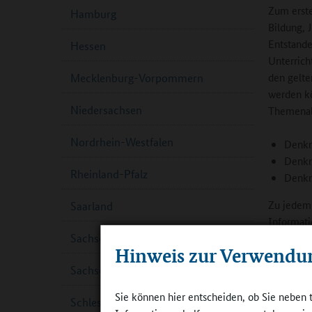
Zum erste
Hamburg
Bildung, 
Entstande
Hessen
Unterrich
den gelte
Mecklenburg-Vorpommern
werden kö
Niedersachsen
Themenab
Nordrhein-Westfalen
Denkm
Denkm
Rheinland-Pfalz
Denkm
Zu jedem 
Saarland
Informati
Sachsen
weiterfüh
Hinweis zur Verwendu
Sachsen-Anhalt
Senatorin
Europa) ü
Sie können hier entscheiden, ob Sie neben 
Schleswig-Holstein
Unterricht