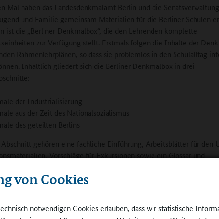
n Mal haben das Landesdenkmalamt Berlin und die Senatsverwaltung
Jugend und Familie gemeinsam Materialien für die Berliner Schulen er
n ist die „Berliner Denkmalbox“, die den Lehrenden komplette
tseinheiten zur Verfügung stellt. Erstmals folgen die Inhalte der Den
nden Rahmenlehrplänen, so dass sie problemlos in den Schulalltag int
nnen. Inhaltlich gliedert sich die Berliner Denkmalbox in drei
schnitte:
ale der Industrialisierung
ale aus der Zeit des Nationalsozialismus
ale des geteilten Berlins
Abschnitt gehören eine fachliche Einführung, Arbeitsblätter für den U
onsmaterialien, Vorschläge für Exkursionen sowie ein Glossar und
rende Literatur.
ng von Cookies
 Astrid Busse (Bildung, Jugend und Familie) und Dr. Klaus Lederer (Ku
bergaben das ansprechend gestaltete Buch/Booklet heute symbolisch 
technisch notwendigen Cookies erlauben, dass wir statistische Inform
.