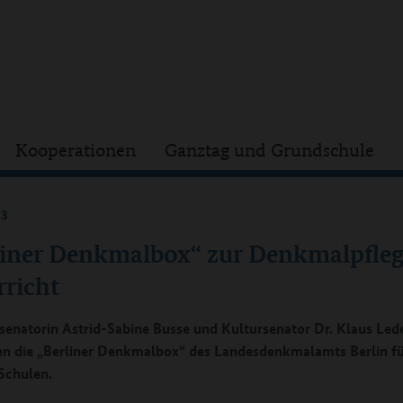
Kooperationen
Ganztag und Grundschule
23
liner Denkmalbox“ zur Denkmalpfleg
rricht
senatorin Astrid-Sabine Busse und Kultursenator Dr. Klaus Led
n die „Berliner Denkmalbox“ des Landesdenkmalamts Berlin f
 Schulen.