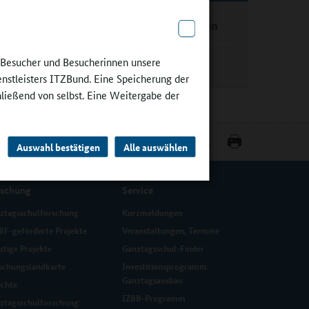
 der 14.
Serviceagentur Ganztag Berlin
Ganztagsschulen Berlin
e Besucher und Besucherinnen unsere
enstleisters ITZBund. Eine Speicherung der
hließend von selbst. Eine Weitergabe der
Auswahl bestätigen
Alle auswählen
rschung
Service
ztagsschulforschung
Kurzmeldungen
F-geförderte Projekte
Veranstaltungen, Termine
stige Projekte
Ganztagsschul-Finder
schungslandkarte
Investitionsprogramm
Ganztagsausbau
ichte
IZBB-Programm
ztagsschulforschung: