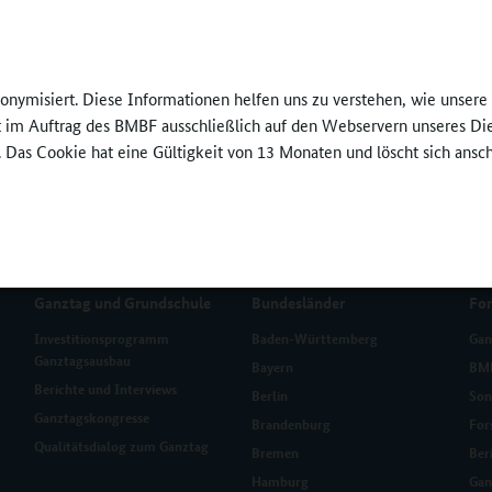
hreibung für den Durchgang 2023/2024 ist online. Anmeldeschluss ist
nonymisiert. Diese Informationen helfen uns zu verstehen, wie unser
Serviceagentur Ganztag Berlin
ft im Auftrag des BMBF ausschließlich auf den Webservern unseres Di
. Das Cookie hat eine Gültigkeit von 13 Monaten und löscht sich ansc
Ganztag und Grundschule
Bundesländer
Fo
Investitionsprogramm
Baden-Württemberg
Gan
Ganztagsausbau
Bayern
BMB
Berichte und Interviews
Berlin
Son
Ganztagskongresse
Brandenburg
For
Qualitätsdialog zum Ganztag
Bremen
Ber
Hamburg
Gan