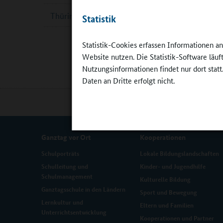
Thüringen
Statistik
Die Aussc
Juli 2023.
Statistik-Cookies erfassen Informationen a
Quelle:
Website nutzen. Die Statistik-Software läu
Nutzungsinformationen findet nur dort statt
Daten an Dritte erfolgt nicht.
Ganztag vor Ort
Kooperationen
Schulporträts
Lokale Bildungslandschaften
Schulleitung und
Kinder- und Jugendhilfe
Schulmanagement
Kulturelle Bildung
Ganztagsschule in den Ländern
Sport und Bewegung
Lernkultur und
Eltern und Familien
Unterrichtsentwicklung
Kooperationen und Partner