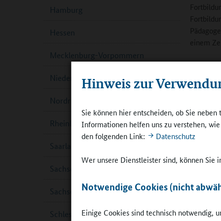
Fortbildu
Hamburg
Fortbildu
Pädagogen
Hessen
einem Zer
Mecklenburg-Vorpommern
In einer 
Niedersachsen
gestaltet
Hinweis zur Verwendu
forschend
Nordrhein-Westfalen
Lernwerks
Sie können hier entscheiden, ob Sie neben 
erkunden 
Rheinland-Pfalz
Informationen helfen uns zu verstehen, wi
stehen da
den folgenden Link:
Datenschutz
individue
Saarland
Wer unsere Dienstleister sind, können Sie
Schwerpun
Sachsen
Rolle
Notwendige Cookies (nicht abwäh
Sachsen-Anhalt
Auge
Zusam
Einige Cookies sind technisch notwendig, um
Schleswig-Holstein
Indivi