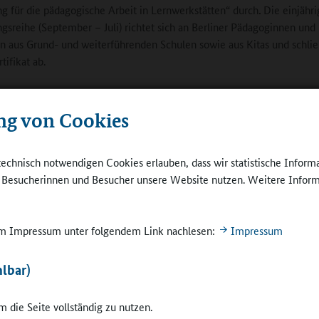
ng für die pädagogische Arbeit in Lernwerkstätten“ durch
.
Die einjähri
ngsreihe (September – Juli) richtet sich an Berliner Pädagoginnen und
 aus Grund- und weiterführenden Schulen sowie aus Kitas und schlie
tifikat ab.
Lernwerkstatt finden Schülerinnen und Schüler eine von Lernbegleiter
e Lernumgebung vor, die sie gemäß den Grundsätzen des entdeckend
ng von Cookies
en Lernens zum Ausprobieren, Recherchieren und zu eigenen Fragen 
tattarbeit ermöglicht allen Beteiligten, die Welt auf verschiedenen
technisch notwendigen Cookies erlauben, dass wir statistische Inform
und unterschiedliche Perspektiven einfließen zu lassen. Im Vordergr
e Besucherinnen und Besucher unsere Website nutzen. Weitere Inform
bei – gerade nach den Erfahrungen in der Pandemie – die Lernmotiva
lle Lernprozess und seine Reflexion in einer Gruppe.
 im Impressum unter folgendem Link nachlesen:
Impressum
kte der Fortbildung:
 der Erwachsenen bei der Begleitung von Kindern und Jugendlichen au
lbar)
nhöhe
menarbeit im multiprofessionellen Team
 die Seite vollständig zu nutzen.
duelle Förderung, u.a. mit digitalen Medien