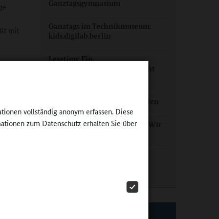
Ganztagsgymnasium
ge
Ganztags im Technikmuseum:
ßt mit
kids.digilab.berlin
Lesetipp: Ein
:innen
„Schulgartenleitfaden“ – nicht
en und
nur für Treptow-Köpenick
anregt.
 Wegen zu
Mut zu grünen Ganztagsschulen
ationen vollständig anonym erfassen. Diese
und
ationen zum Datenschutz erhalten Sie über
tion, der
Schulverpflegung in Berlin: „Wir
sind Netzwerker“
Ganztag in Berlin: Immer auf
Achse
f
EXTERNE LINKS