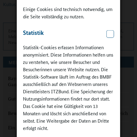
Kultus / Elena Schedlbauer
Einige Cookies sind technisch notwendig, um
die Seite vollständig zu nutzen.
Eine übersichtliche Kurzinformation über die aktuellen Artikel,
Statistik
Meldungen und Termine finden Sie zweimonatlich in unserem
Newsletter.
Hier können Sie sich anmelden
.
Statistik-Cookies erfassen Informationen
anonymisiert. Diese Informationen helfen uns
zu verstehen, wie unsere Besucher und
MEHR ZUM THEMA AUF GANZTAGSSCHULEN.ORG
Besucherinnen unsere Website nutzen. Die
Statistik-Software läuft im Auftrag des BMBF
Bayern: „Sport, Musik und Kunst gehören in den
ausschließlich auf den Webservern unseres
Ganztag“
Dienstleisters ITZBund. Eine Speicherung der
Nutzungsinformationen findet nur dort statt.
Gut beraten in die Ganztagsschule
Das Cookie hat eine Gültigkeit von 13
Monaten und löscht sich anschließend von
Bewegter Ganztag in Niederbayern und Oberösterreich
selbst. Eine Weitergabe der Daten an Dritte
Ein „Bunter Ball“ für Ganztagsgrundschulen
erfolgt nicht.