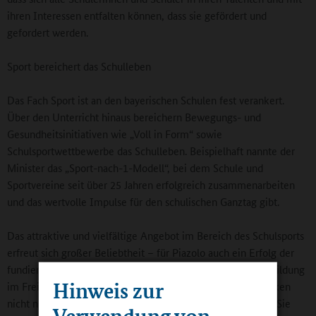
ihren Interessen entfalten können, dass sie gefördert und
gefordert werden.
Sport bereichert das Schulleben
Das Fach Sport ist an den bayerischen Schulen fest verankert.
Über den Unterricht hinaus bereichern Bewegungs- und
Gesundheitsinitiativen wie „Voll in Form“ sowie
Schulsportwettbewerbe das Schulleben. Beispielhaft nannte der
Minister das „Sport-nach-1-Modell“, bei dem Schule und
Sportvereine seit über 25 Jahren erfolgreich zusammenarbeiten
und das wertvolle Impulse für den schulischen Ganztag gibt.
Das attraktive und vielfältige Angebot im Bereich des Schulsports
erfreut sich großer Beliebtheit – für Piazolo auch ein Erfolg der
fundierten und qualitätsvollen Sportlehreraus- und -weiterbildung
Hinweis zur
im Freistaat. „Unsere Sportlehrerinnen und Sportlehrer stärken
nicht nur den Sportsgeist unserer Kinder und Jugendlichen. Sie
Verwendung von