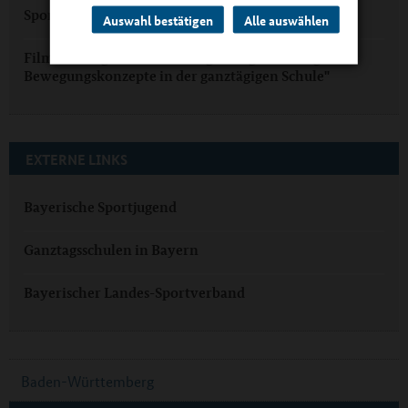
Sport und Bewegung
Auswahl bestätigen
Alle auswählen
Film und Begleitbuch "Bewegt den ganzen Tag.
Bewegungskonzepte in der ganztägigen Schule"
EXTERNE LINKS
Bayerische Sportjugend
Ganztagsschulen in Bayern
Bayerischer Landes-Sportverband
Baden-Württemberg