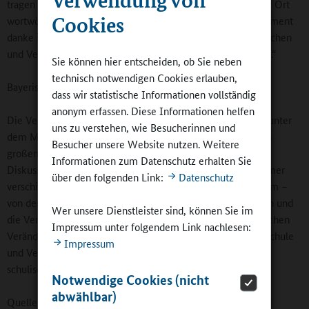
tragen auch dazu bei, dass die ganze Schulgemeinschaft vor Ort
Cookies
wortwörtlich in Bewegung bleibt. Für ihr wertvolles Engagement
danke ich ihnen ganz herzlich, ebenso wie allen Ehrenamtlichen
und Vereinen, die unseren Schulen verlässliche Partner sind.“
Sie können hier entscheiden, ob Sie neben
technisch notwendigen Cookies erlauben,
Bayerische Kinder- und Jugendsportkonferenz
dass wir statistische Informationen vollständig
anonym erfassen. Diese Informationen helfen
Die Veranstaltung der Bayerischen Sportjugend (BSJ) stand unter
uns zu verstehen, wie Besucherinnen und
dem Motto „Kinder- und Jugendarbeit im Sportverein einen
Besucher unsere Website nutzen. Weitere
großen Sprung nach vorne bringen!“ Neben Vorträgen und
Informationen zum Datenschutz erhalten Sie
Diskussionen erwarteten die Teilnehmerinnen und Teilnehmer
über den folgenden Link:
Datenschutz
verschiedene Workshops zu einem breiten Themenspektrum –
von der Kindergesundheit über den Bewegungskindergarten und
Wer unsere Dienstleister sind, können Sie im
die Vereinsentwicklung bis hin zu den gesamtgesellschaftlichen
Impressum unter folgendem Link nachlesen:
Veränderungen und deren Auswirkungen auf den Sport in Schule
Impressum
und Verein. Schwerpunktmäßig wurde auch der Sport im
schulischen Ganztag behandelt.
Notwendige Cookies (nicht
abwählbar)
Quelle:
Bayerisches Staatsministerium für Unterricht und