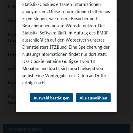
Statistik-Cookies erfassen Informationen
Lebensqualität und Ganztagsangebote: Stadt Passau
anonymisiert. Diese Informationen helfen uns
zu verstehen, wie unsere Besucher und
Ganztag am Rauhen Kulm: „Kurze Beine, kurze Wege“
Besucherinnen unsere Website nutzen. Die
Statistik-Software läuft im Auftrag des BMBF
Kooperation im Ganztag: „nochmal eine andere
ausschließlich auf den Webservern unseres
Qualität“
Dienstleisters ITZBund. Eine Speicherung der
Nutzungsinformationen findet nur dort statt.
Fortbildung für den Ganztag: Akademie Dillingen
Das Cookie hat eine Gültigkeit von 13
Monaten und löscht sich anschließend von
ganztag@home mit der gfi
selbst. Eine Weitergabe der Daten an Dritte
Kommunen stärken Bildung im Ganztag
erfolgt nicht.
Bayern: „Sport, Musik und Kunst gehören in den
Auswahl bestätigen
Alle auswählen
Ganztag“
EXTERNE LINKS