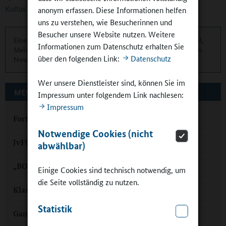
Kultus
anonym erfassen. Diese Informationen helfen
uns zu verstehen, wie Besucherinnen und
Besucher unsere Website nutzen. Weitere
Eine übersichtliche Kurzinformation über die aktuellen Artikel,
Informationen zum Datenschutz erhalten Sie
Meldungen und Termine finden Sie zweimonatlich in unserem
über den folgenden Link:
Datenschutz
Newsletter.
Hier können Sie sich anmelden
.
Wer unsere Dienstleister sind, können Sie im
MEHR ZUM THEMA AUF GANZTAGSSCHULEN.ORG
Impressum unter folgendem Link nachlesen:
Impressum
Fortbildung für den Ganztag: Akademie Dillingen
Notwendige Cookies (nicht
JvFG Cham: Im Ganztag zu den Sternen
abwählbar)
„BOA!“ – Ganztag mit Berufsorientierung
Einige Cookies sind technisch notwendig, um
die Seite vollständig zu nutzen.
Klasse Ganztag in Ingolstadt
Statistik
Ganztag in Garmisch-Partenkirchen