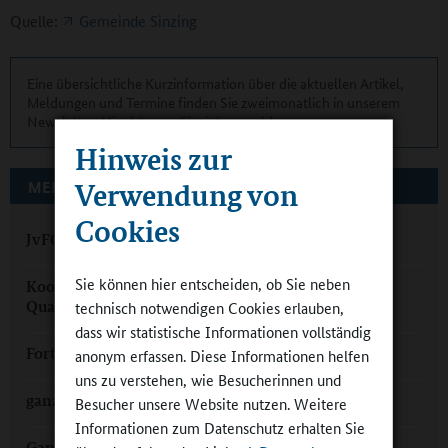
Quelle:
Gemeinde Sinzing
Eine übersichtliche Kurzinformation über die aktuellen Artikel,
Meldungen und Termine finden Sie zweimonatlich in unserem
Newsletter.
Hier können Sie sich anmelden
.
Hinweis zur
Verwendung von
MEHR ZUM THEMA AUF GANZTAGSSCHULEN.ORG
Cookies
JvFG Cham: Im Ganztag zu den Sternen
Sie können hier entscheiden, ob Sie neben
Kooperation im Ganztag: „nochmal eine andere
Qualität“
technisch notwendigen Cookies erlauben,
dass wir statistische Informationen vollständig
Fortbildung für den Ganztag: Akademie Dillingen
anonym erfassen. Diese Informationen helfen
uns zu verstehen, wie Besucherinnen und
ganztag@home mit der gfi
Besucher unsere Website nutzen. Weitere
Informationen zum Datenschutz erhalten Sie
Ganztag in Garmisch-Partenkirchen