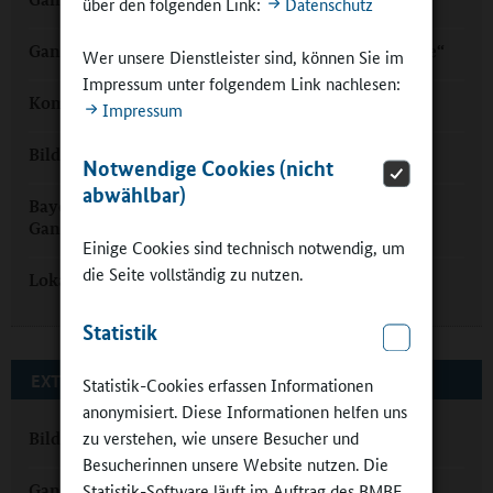
über den folgenden Link:
Datenschutz
Ganztag am Rauhen Kulm: „Kurze Beine, kurze Wege“
Wer unsere Dienstleister sind, können Sie im
Impressum unter folgendem Link nachlesen:
Kommunen stärken Bildung im Ganztag
Impressum
Bildungsregion: "Tagtäglich Partner im Ganztag"
Notwendige Cookies (nicht
abwählbar)
Bayern: „Sport, Musik und Kunst gehören in den
Ganztag“
Einige Cookies sind technisch notwendig, um
die Seite vollständig zu nutzen.
Lokale Bildungslandschaften
Statistik
EXTERNE LINKS
Statistik-Cookies erfassen Informationen
anonymisiert. Diese Informationen helfen uns
zu verstehen, wie unsere Besucher und
Bildungsregion Stadt und Landkreis Regensburg
Besucherinnen unsere Website nutzen. Die
Ganztagsschulen in Bayern
Statistik-Software läuft im Auftrag des BMBF