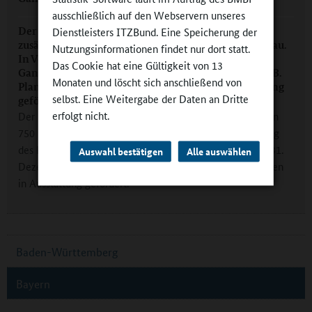
ausschließlich auf den Webservern unseres
Der Bund fördert Länder und Kommunen mit
Dienstleisters ITZBund. Eine Speicherung der
zusätzlichen 750 Millionen Euro beim Ganztagsausbau.
Nutzungsinformationen findet nur dort statt.
In Vorbereitung des Rechtsanspruchs auf
Das Cookie hat eine Gültigkeit von 13
Ganztagsbetreuung werden bis 31. Dezember 2021 z.B.
Monaten und löscht sich anschließend von
Planungsleistungen oder Investitionen in Ausstattung
selbst. Eine Weitergabe der Daten an Dritte
gefördert.
erfolgt nicht.
Der Bund fördert Länder und Kommunen mit zusätzlichen
750 Millionen Euro beim Ganztagsausbau. In Vorbereitung
des Rechtsanspruchs auf Ganztagsbetreuung werden bis 31.
Auswahl bestätigen
Alle auswählen
Dezember 2021 z.B. Planungsleistungen oder Investitionen
in Ausstattung gefördert.
Baden-Württemberg
Bayern