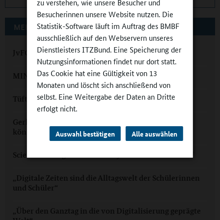
zu verstehen, wie unsere Besucher und
Besucherinnen unsere Website nutzen. Die
Statistik-Software läuft im Auftrag des BMBF
MEHR ZUM THEMA AUF GANZTAGSSCHULEN.ORG
ausschließlich auf den Webservern unseres
Dienstleisters ITZBund. Eine Speicherung der
JvFG Cham: Im Ganztag zu den Sternen
Nutzungsinformationen findet nur dort statt.
Das Cookie hat eine Gültigkeit von 13
MINT ist cool im Ganztagsgymnasium
Monaten und löscht sich anschließend von
selbst. Eine Weitergabe der Daten an Dritte
Tüfteln, rechnen, programmieren im Ganztag
erfolgt nicht.
Gerhart-Hauptmann-Gymnasium Wismar: „MINT
können wir!“
Auswahl bestätigen
Alle auswählen
Science on Stage im Heinitz-Gymnasium Rüdersdorf
„Digitale Zeiten sind die Alltagswelt der Schülerinnen
und Schüler“
„Über den Ganztag in die von Digitalisierung geprägte