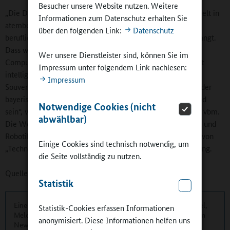
Besucher unsere Website nutzen. Weitere
„Die Digitalisierung verändert unsere Lebens- und Arbeitswelt in
Informationen zum Datenschutz erhalten Sie
atemberaubendem Tempo. Nicht nur privat, sondern auch
über den folgenden Link:
Datenschutz
beruflich werden immer stärker digitale Kompetenzen verlangt.
Dass wir junge Menschen in ausreichendem Maße in
Wer unsere Dienstleister sind, können Sie im
Computational Thinking schulen und auf die Interaktion mit
Impressum unter folgendem Link nachlesen:
intelligenten Maschinen vorbereiten, wird für ihre digitale
Impressum
Souveränität und damit auch für die Wettbewerbsfähigkeit der
bayerischen Metall- und Elektro-Unternehmen entscheidend
Notwendige Cookies (nicht
sein“, weiß Bertram Brossardt, Hauptgeschäftsführer bayme vbm.
abwählbar)
Die Workdays rund um das Thema Computational Thinking und
Robotik starteten im Jahr 2019 und ergänzen die Angebote von
Einige Cookies sind technisch notwendig, um
„Technik – Zukunft in Bayern 4.0“ im Bereich Digitale Bildung.
die Seite vollständig zu nutzen.
Quelle:
SchuleWirtschaft Bayern
Statistik
Eine übersichtliche Kurzinformation über die aktuellen Artikel,
Statistik-Cookies erfassen Informationen
Meldungen und Termine finden Sie zweimonatlich in unserem
anonymisiert. Diese Informationen helfen uns
Newsletter.
Hier können Sie sich anmelden
.