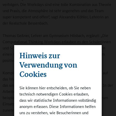
verfolgen. Die Workdays sind eine tolle Kombination aus Theorie
und Praxis, die Atmosphäre ist sehr angenehm und das Team
super kompetent und offen“, sagt Alexandra Köhler, Lehrerin an
der Realschule Bessenbach.
Thomas Geßner, Lehrer am Gymnasium Hösbach, ergänzt: „Die
Computational Thinking Workdays erlauben es den Schülerinnen
und Schülern, aus dem Schulalltag auszubrechen. Sie erhalten
Hinweis zur
einen neuen Blickwinkel aufs Programmieren und werden im
positiven Sinn gefördert und gefordert.“
Verwendung von
Cookies
Komplexe Sachverhalte strukturiert erfassen und den Fokus auf
das Wesentliche setzen –
das sind wichtige Teilbereiche des Computational Thinking. In der
Sie können hier entscheiden, ob Sie neben
Arbeitswelt kommt es
technisch notwendigen Cookies erlauben,
beispielsweise bei der Arbeit mit Robotern und Maschinen zum
dass wir statistische Informationen vollständig
Einsatz und gewinnt
anonym erfassen. Diese Informationen helfen
zunehmend an Bedeutung.
uns zu verstehen, wie Besucherinnen und