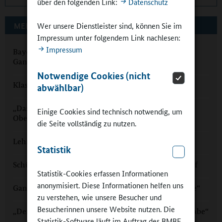
über den folgenden Link:
Datenschutz
Wer unsere Dienstleister sind, können Sie im
MEHR ZUM THEMA AUF GANZTAGSSCHULEN.ORG
Impressum unter folgendem Link nachlesen:
Impressum
Bayern: „Sport, Musik und Kunst gehören in den
Ganztag“
Notwendige Cookies (nicht
Klasse Ganztag in Ingolstadt
abwählbar)
„Das hat was“: Gertrud-von-le-Fort-Gymnasium
Einige Cookies sind technisch notwendig, um
Oberstdorf
die Seite vollständig zu nutzen.
Lehramt studieren ohne Ganztag?
Statistik
Schülerzeitung im Ganztag: Fundiert, stramm, scharf
Statistik-Cookies erfassen Informationen
anonymisiert. Diese Informationen helfen uns
Ganztag am Rauhen Kulm: „Kurze Beine, kurze Wege“
zu verstehen, wie unsere Besucher und
Besucherinnen unsere Website nutzen. Die
„Der Ganztag ist eine große Schulentwicklungsaufgabe“
Statistik-Software läuft im Auftrag des BMBF