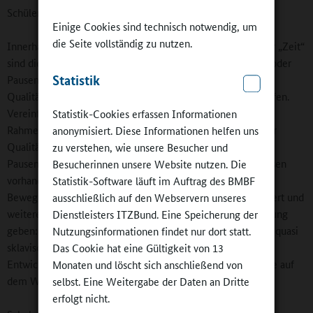
Schülerinnen und Schüler.
Einige Cookies sind technisch notwendig, um
die Seite vollständig zu nutzen.
Innerhalb jedes Merkmals gibt es mehrere Aspekte, bei der „Zeit“
sind dies zum Beispiel Unterrichtszeit, Kontingentstunden oder
Statistik
Pausen. Ausgehend von den Standards erläutert der
Qualitätsrahmen jeweils den Aufstieg über die Qualitätsstufen.
Vereinfacht ausgedrückt werden immer mehr
Statistik-Cookies erfassen Informationen
Rahmenbedingungen in die Arbeit einbezogen, je höher der
anonymisiert. Diese Informationen helfen uns
Qualitätsgrad ist. So ist beim Merkmal „Zeit“ in Stufe 1 ein
zu verstehen, wie unsere Besucher und
Pausenkonzept mit einer Mittags- und zwei Vormittagspausen
Besucherinnen unsere Website nutzen. Die
vorhanden, während in Qualitätsstufe 3 eine Pausen- und
Statistik-Software läuft im Auftrag des BMBF
Bewegungskonzeption angewendet wird, die bereits evaluiert und
ausschließlich auf den Webservern unseres
weiterentwickelt wurde. „Aber hier darf ich gleich Entwarnung
Dienstleisters ITZBund. Eine Speicherung der
geben: Der Qualitätsrahmen will keine Checkliste sein, die quasi
Nutzungsinformationen findet nur dort statt.
sklavisch Punkt für Punkt abzuarbeiten ist. Er soll
Das Cookie hat eine Gültigkeit von 13
Entwicklungsperspektiven aufzeigen und setzt Meilensteine auf
Monaten und löscht sich anschließend von
dem Weg zur Ganztagsbildung“, sagt die Kultusministerin.
selbst. Eine Weitergabe der Daten an Dritte
erfolgt nicht.