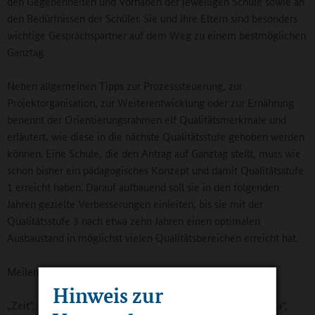
den Gegebenheiten und Vorhaben der jeweiligen Schule sowie an
den Bedürfnissen der Schüler. Sie und ihre Eltern sind besonders
wichtige Gesprächspartner auf dem Weg zu einem bestmöglichen
Ganztag.
Neben allgemeinen Tipps zur Prozesssteuerung, zur
Projektorganisation, zur Weiterentwicklung oder zur Ernährung
benennt der Orientierungsrahmen elf Qualitätsmerkmale und
erläutert, wie diese in die nächste Qualitätsstufe gehoben werden
können. Eine Schule, die den Antrag auf Ganztag stellt, muss wie
schon bisher ein pädagogisches Konzept und damit Qualitätsstufe
1 erreicht haben. Darauf aufbauend soll sie in den folgenden
Jahren gezielte Verbesserungen einleiten, bis sie mit der
Qualitätsstufe 3 nach etwa zehn Jahren einen optimalen
Ausbaustand in möglichst vielen Qualitätsbereichen erreicht hat.
Meilensteine auf dem Weg zur Ganztagsbildung
Hinweis zur
„Zeit“, „Raum“, „Demokratische Partizipation und Schulklima“,