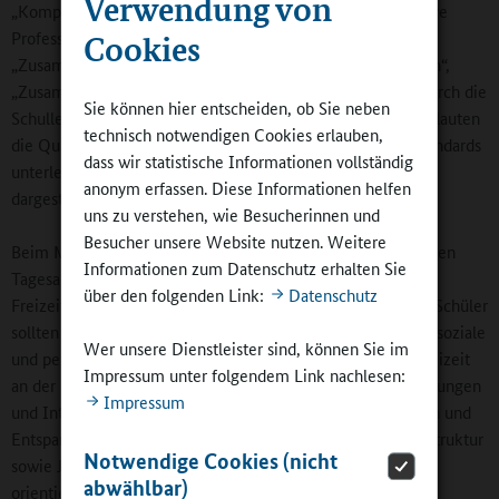
Verwendung von
„Kompetenzentwicklung“, „Ganztagsangebote“, „Kooperative
Professionalität“, „Professionelles Handeln der Lehrkräfte“,
Cookies
„Zusammenarbeit mit inner- und außerschulischen Partnern“,
„Zusammenarbeit mit Eltern“, „Professionelle Steuerung durch die
Sie können hier entscheiden, ob Sie neben
Schulleitung“ und „Fortlaufende Qualitätsentwicklung“: So lauten
technisch notwendigen Cookies erlauben,
die Qualitätsmerkmale. Diese werden beschrieben, mit Standards
dass wir statistische Informationen vollständig
unterlegt und mit Indikatoren für die drei Qualitätsstufen
anonym erfassen. Diese Informationen helfen
dargestellt.
uns zu verstehen, wie Besucherinnen und
Besucher unsere Website nutzen. Weitere
Beim Merkmal „Zeit“ kommt es beispielsweise darauf an, den
Informationen zum Datenschutz erhalten Sie
Tagesablauf so zu gestalten, dass das Bildungs- und
über den folgenden Link:
Datenschutz
Freizeitangebot noch vielseitiger ist. Die Schülerinnen und Schüler
sollten auf Bedingungen treffen, unter denen sie fachliche, soziale
Wer unsere Dienstleister sind, können Sie im
und persönliche Kompetenzen bestmöglich entwickeln, Freizeit
Impressum unter folgendem Link nachlesen:
an der Schule gestalten sowie ihre unterschiedlichen Begabungen
Impressum
und Interessen entfalten können. Phasen von Konzentration und
Entspannung sollten sich abwechseln. Tages- und Wochenstruktur
Notwendige Cookies (nicht
sowie Jahreslauf werden berücksichtigt, und die Pausen
abwählbar)
orientieren sich an den individuellen Bedürfnissen der