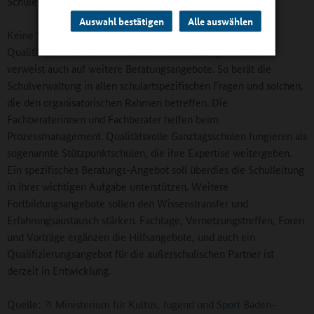
Schulen werden bei der Weiterentwicklung unterstützt
Auswahl bestätigen
Alle auswählen
Keine Schule wird allein gelassen. Deshalb leistet der
Qualitätsrahmen nicht nur selbst Unterstützung, sondern er
verweist auch auf weitere Beratungsangebote. So berät die
Schulverwaltung in allen schulartspezifischen Fragen und solchen,
die den organisatorischen Rahmen betreffen. Die
Fachberaterinnen und Fachberater helfen beim
Prozessmanagement. Qualitätsvolle Ganztagsschulen fungieren als
sogenannte Stützpunktschulen, die ihre Expertise weitergeben.
Ein spezifisches Beratungs-Angebot soll überdies die Schulleitung
in ihrer wichtigen Aufgabe unterstützen. Weitere
Fortbildungsangebote sollen den Wissenstransfer und
Erfahrungsaustausch stärken. Fachtage, Vernetzungstreffen, Foren
und Vorträge ergänzen die Hilfsangebote, und auch ein
Qualifizierungsangebot für die außerschulischen Partner ist
derzeit in Entwicklung.
Quelle:
Ministerium für Kultus, Jugend und Sport Baden-