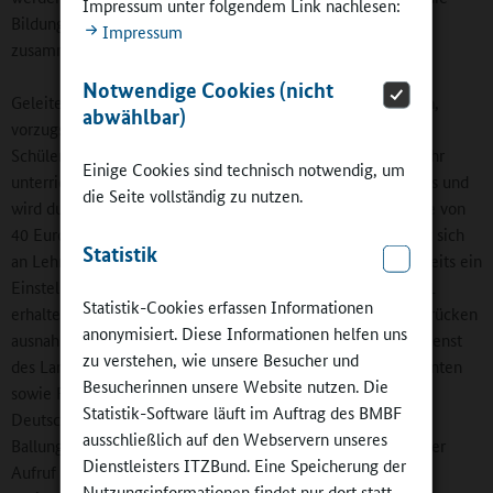
Impressum unter folgendem Link nachlesen:
Bildung einer jahrgangsübergreifenden Gruppe
Impressum
zusammenkommen.
Notwendige Cookies (nicht
Geleitet werden die Förderkurse von erfahrenen Pädagogen,
abwählbar)
vorzugsweise von den Lehrerinnen und Lehrern, die die
Schülerinnen und Schüler kennen oder im nächsten Schuljahr
Einige Cookies sind technisch notwendig, um
unterrichten werden. Ihr Einsatz erfolgt auf freiwilliger Basis und
die Seite vollständig zu nutzen.
wird durch eine finanzielle Aufwandsentschädigung in Höhe von
40 Euro je Stunde vergütet. Ein besonderes Angebot richtet sich
Statistik
an Lehramtsbewerberinnen und Lehramtsbewerber, die bereits ein
Einstellungsangebot zum kommenden Schuljahr 2020/2021
Statistik-Cookies erfassen Informationen
erhalten haben. Sie können für den Unterricht in den Lernbrücken
anonymisiert. Diese Informationen helfen uns
ausnahmsweise bereits zum 31. August 2020 in den Schuldienst
zu verstehen, wie unsere Besucher und
des Landes eintreten. Ebenso können Pädagogische Assistenten
Besucherinnen unsere Website nutzen. Die
sowie Fellows im Leadership-Programm „Teach First
Statistik-Software läuft im Auftrag des BMBF
Deutschland“, die an bestimmten Schulen in städtischen
ausschließlich auf den Webservern unseres
Ballungszentren tätig sind, die Lernbrücken unterstützen. Der
Dienstleisters ITZBund. Eine Speicherung der
Aufruf an die Lehrkräfte, Lehramtsanwärter, pädagogischen
Nutzungsinformationen findet nur dort statt.