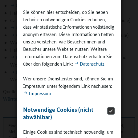
Grund- und Werkrealschule Rheinau
Sie können hier entscheiden, ob Sie neben
Hellbergschule Lörrach (Grund- und Werkrealschule)
technisch notwendigen Cookies erlauben,
Carl-Dänzer-Schule Odenheim (Grund- und Werkrealschule)
dass wir statistische Informationen vollständig
Grund- und Werkrealschule Villingendorf
anonym erfassen. Diese Informationen helfen
Würmtalschule Merklingen
(Grund- und Werkrealschule)
uns zu verstehen, wie Besucherinnen und
Waldschule Walldorf (Grund- und Werkrealschule)
Besucher unsere Website nutzen. Weitere
Hebelschule Kehl (Werkrealschule)
Informationen zum Datenschutz erhalten Sie
Herzog-Philipp-Verbandsschule Altshausen
(Grund- und
über den folgenden Link:
Datenschutz
Werkrealschule)
Maximilian-Kolbe-Schule Rottweil
(Grund- und
Wer unsere Dienstleister sind, können Sie im
Werkrealschule mit Realschule)
Impressum unter folgendem Link nachlesen:
Quelle:
Ministerium für Kultus, Jugend und Sport Baden-
Impressum
Württemberg
Notwendige Cookies (nicht
abwählbar)
Eine übersichtliche Kurzinformation über die aktuellen Artikel,
Meldungen und Termine finden Sie zweimonatlich in unserem
Einige Cookies sind technisch notwendig, um
Newsletter.
Hier können Sie sich anmelden
.