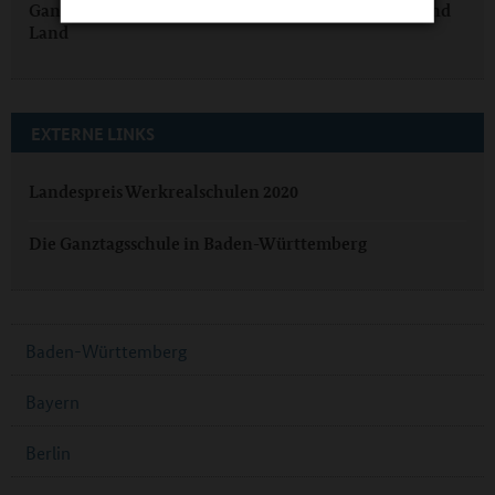
Ganztag in Baden-Württemberg: Qualität in Stadt und
Land
EXTERNE LINKS
Landespreis Werkrealschulen 2020
Die Ganztagsschule in Baden-Württemberg
Baden-Württemberg
Bayern
Berlin