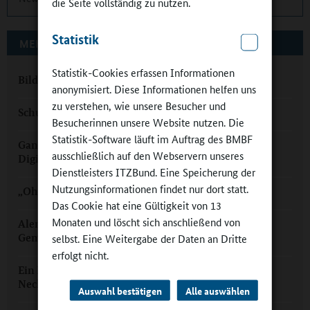
die Seite vollständig zu nutzen.
Statistik
MEHR ZUM THEMA AUF GANZTAGSSCHULEN.ORG
Statistik-Cookies erfassen Informationen
Bildungswerkstatt Bergatreute: Blühender Ganztag
anonymisiert. Diese Informationen helfen uns
zu verstehen, wie unsere Besucher und
Schulgeist der Ganztagsschule: PAGS an!
Besucherinnen unsere Website nutzen. Die
Statistik-Software läuft im Auftrag des BMBF
Ganztagsschulkongress 2019: Herausforderung
ausschließlich auf den Webservern unseres
Digitalisierung
Dienstleisters ITZBund. Eine Speicherung der
Nutzungsinformationen findet nur dort statt.
„Ohne Kooperation keine Ganztagsschule“
Das Cookie hat eine Gültigkeit von 13
Monaten und löscht sich anschließend von
Alemannenschule Wutöschingen: Erfolg einer
Gemeinschaftsschule
selbst. Eine Weitergabe der Daten an Dritte
erfolgt nicht.
Ein Name als Programm: Stephen-Hawking-Schule
Neckargemünd
Auswahl bestätigen
Alle auswählen