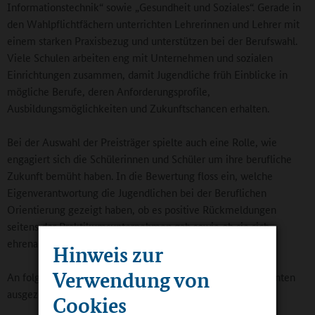
Informationstechnik“ sowie „Gesundheit und Soziales“. Gerade in
den Wahlpflichtfächern unterrichten Lehrerinnen und Lehrer mit
einem starken Praxisbezug und unterstützen bei der Berufswahl.
Viele Schulen arbeiten eng mit Unternehmen und sozialen
Einrichtungen zusammen, damit Jugendliche früh Einblicke in
mögliche Berufe, deren Anforderungsprofile,
Ausbildungsmöglichkeiten und Zukunftschancen erhalten.
Bei der Auswahl der Preisträger spielte auch eine Rolle, wie
engagiert sich die Schülerinnen und Schüler um ihre berufliche
Zukunft bemüht haben. In die Bewertung floss ein, welche
Eigenverantwortung die Jugendlichen bei der Beruflichen
Orientierung gezeigt haben, ob es positive Rückmeldungen
seitens der Praktikumsunternehmen gab sowie ob sie sich
ehrenamtlich oder sozial engagieren.
Hinweis zur
Verwendung von
An folgenden Schulen wurden Absolventinnen und Absolventen
ausgezeichnet:
Cookies