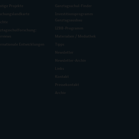
stige Projekte
Ganztagsschul-Finder
schungslandkarte
Investitionsprogramm
Ganztagsausbau
ichte
IZBB-Programm
ztagsschulforschung:
erviews
Materialien / Mediathek
ernationale Entwicklungen
Tipps
Newsletter
Newsletter-Archiv
Links
Kontakt
Pressekontakt
Archiv