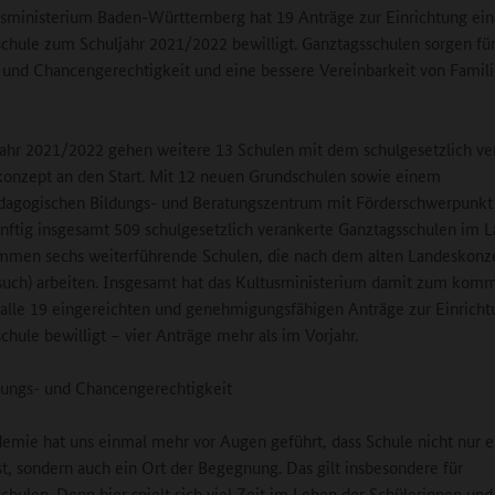
sministerium Baden-Württemberg hat 19 Anträge zur Einrichtung ein
chule zum Schuljahr 2021/2022 bewilligt. Ganztagsschulen sorgen fü
 und Chancengerechtigkeit und eine bessere Vereinbarkeit von Famil
ahr 2021/2022 gehen weitere 13 Schulen mit dem schulgesetzlich ve
onzept an den Start. Mit 12 neuen Grundschulen sowie einem
dagogischen Bildungs- und Beratungszentrum mit Förderschwerpunkt
ünftig insgesamt 509 schulgesetzlich verankerte Ganztagsschulen im L
mmen sechs weiterführende Schulen, die nach dem alten Landeskonz
such) arbeiten. Insgesamt hat das Kultusministerium damit zum ko
 alle 19 eingereichten und genehmigungsfähigen Anträge zur Einricht
chule bewilligt – vier Anträge mehr als im Vorjahr.
ungs- und Chancengerechtigkeit
emie hat uns einmal mehr vor Augen geführt, dass Schule nicht nur e
st, sondern auch ein Ort der Begegnung. Das gilt insbesondere für
chulen. Denn hier spielt sich viel Zeit im Leben der Schülerinnen und