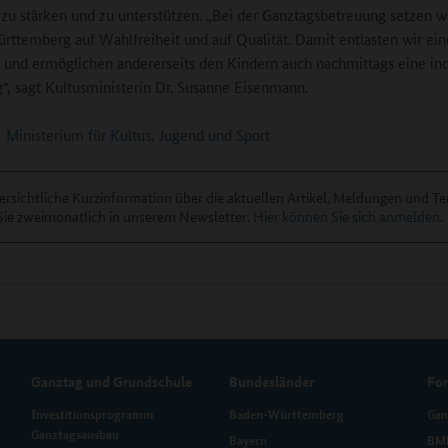
zu stärken und zu unterstützen. „Bei der Ganztagsbetreuung setzen wi
ttemberg auf Wahlfreiheit und auf Qualität. Damit entlasten wir ein
n und ermöglichen andererseits den Kindern auch nachmittags eine ind
“, sagt Kultusministerin Dr. Susanne Eisenmann.
Ministerium für Kultus, Jugend und Sport
ersichtliche Kurzinformation über die aktuellen Artikel, Meldungen und T
Sie zweimonatlich in unserem Newsletter.
Hier können Sie sich anmelden
.
Ganztag und Grundschule
Bundesländer
Fo
Investitionsprogramm
Baden-Württemberg
Gan
Ganztagsausbau
Bayern
BMB