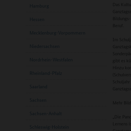
Das Kultu
Hamburg
Ganztagss
Bildungs-
Hessen
Beruf.
Mecklenburg-Vorpommern
Im Schulj
Niedersachsen
Ganztagsk
Sonderpä
Nordrhein-Westfalen
gibt es k
Hinzu ko
Rheinland-Pfalz
(Schulver
Schuljahr
Saarland
Ganztagss
Sachsen
Mehr Bild
Sachsen-Anhalt
„Die Pand
Lernens i
Schleswig-Holstein
Ganztagss