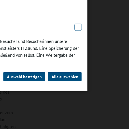
Wir wollen
f ein
ten, die
 so
greich
erung des
e Besucher und Besucherinnen unsere
enstleisters ITZBund. Eine Speicherung der
en
hließend von selbst. Eine Weitergabe der
gebote für
Auswahl bestätigen
Alle auswählen
e des
s
der zum
lare
teiligten