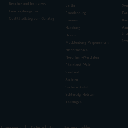
Berichte und Interviews
Berlin
Son
Ganztagskongresse
Brandenburg
For
Qualitätsdialog zum Ganztag
Bremen
Ber
Hamburg
Gan
Int
Hessen
Int
Mecklenburg-Vorpommern
Niedersachsen
Nordrhein-Westfalen
Rheinland-Pfalz
Saarland
Sachsen
Sachsen-Anhalt
Schleswig-Holstein
Thüringen
Impressum
Datenschutz
Barriere melden