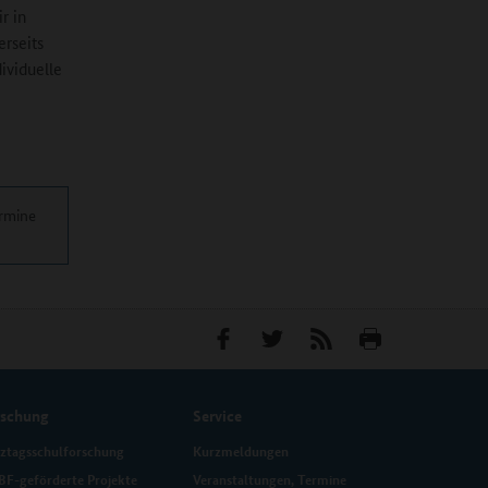
r in
erseits
ividuelle
ermine
rschung
Service
ztagsschulforschung
Kurzmeldungen
F-geförderte Projekte
Veranstaltungen, Termine