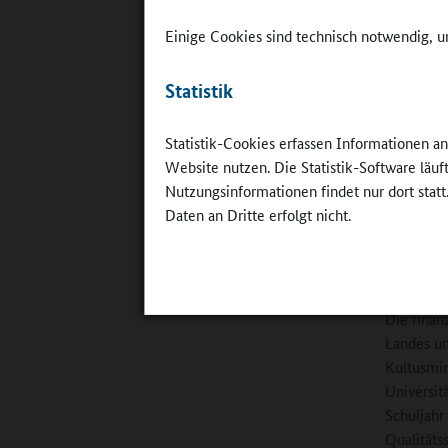
„Eltern w
in Baden-
Einige Cookies sind technisch notwendig, um
konstruk
wir beide
Statistik
Eisenmann
dafür ein
Statistik-Cookies erfassen Informationen a
Bundes be
Website nutzen. Die Statistik-Software läu
finanziel
Nutzungsinformationen findet nur dort statt
quantitat
Daten an Dritte erfolgt nicht.
Grundschu
Klare Qua
Die finan
Landes un
Kultusmin
Universit
Schuljahr
Qualitäts