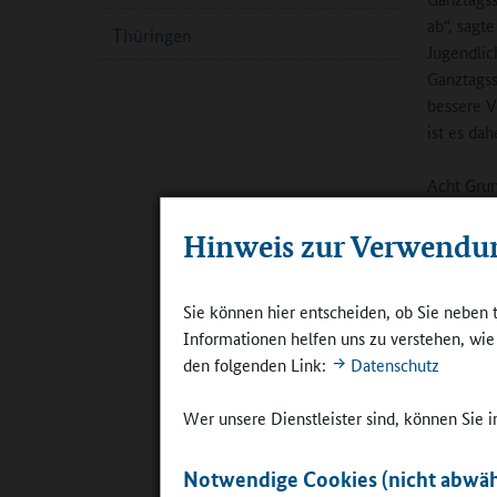
ab“, sagt
Thüringen
Jugendlic
Ganztagss
bessere V
ist es dah
Acht Grun
werden so
Hinweis zur Verwendu
möchte ei
Grundschu
Unabhängi
Sie können hier entscheiden, ob Sie neben 
der zusät
Informationen helfen uns zu verstehen, wi
Diese Mög
den folgenden Link:
Datenschutz
Angebote 
finanziere
Wer unsere Dienstleister sind, können Sie
Hohe Inve
Notwendige Cookies (nicht abwäh