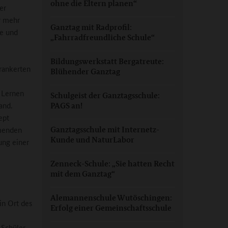
ohne die Eltern planen“
er
r mehr
Ganztag mit Radprofil:
ie und
„Fahrradfreundliche Schule“
Bildungswerkstatt Bergatreute:
rankerten
Blühender Ganztag
 Lernen
Schulgeist der Ganztagsschule:
and.
PAGS an!
ept
mmenden
Ganztagsschule mit Internetz-
Kunde und NaturLabor
ung einer
Zenneck-Schule: „Sie hatten Recht
mit dem Ganztag“
Alemannenschule Wutöschingen:
in Ort des
Erfolg einer Gemeinschaftsschule
 Schüler